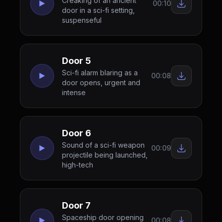
Creaking of an ancient
00:10
door in a sci-fi setting,
suspenseful
Door 5
Sci-fi alarm blaring as a
00:08
door opens, urgent and
intense
Door 6
Sound of a sci-fi weapon
00:09
projectile being launched,
high-tech
Door 7
Spaceship door opening
00:08