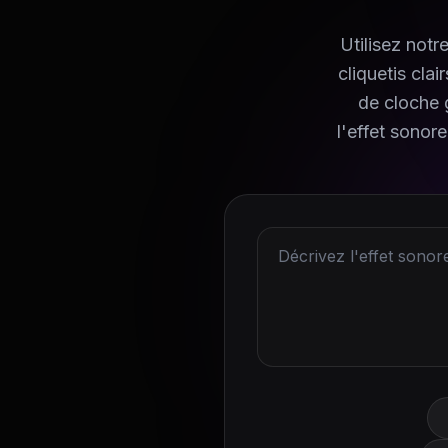
Utilisez not
cliquetis cla
de cloche g
l'effet sonor