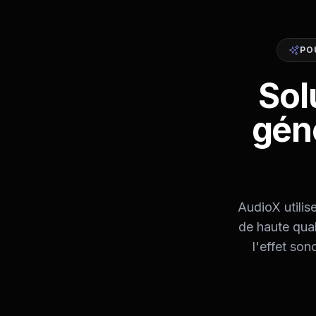
PO
Sol
gén
AudioX utilis
de haute qual
l'effet son