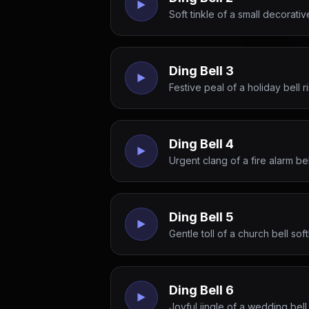
Soft tinkle of a small decorativ
Ding Bell 3
Festive peal of a holiday bell 
Ding Bell 4
Urgent clang of a fire alarm be
Ding Bell 5
Gentle toll of a church bell sof
Ding Bell 6
Joyful jingle of a wedding bell