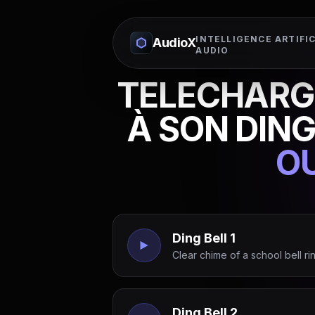
INTELLIGENCE ARTIFIC
AudioX
AUDIO
TELECHARGE
À SON DING
O
Ding Bell 1
Clear chime of a school bell rin
Ding Bell 2