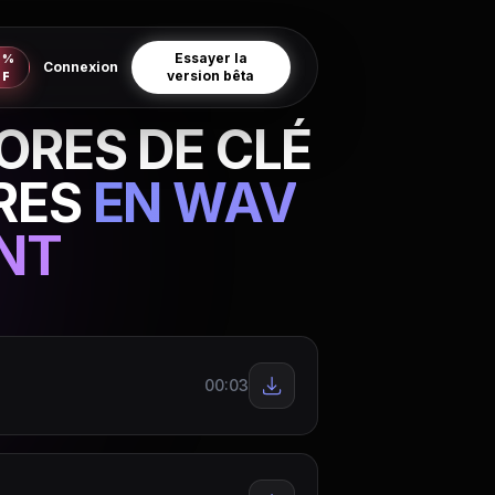
Essayer la
0%
Connexion
version bêta
FF
ORES DE CLÉ
RES
EN WAV
NT
00:03