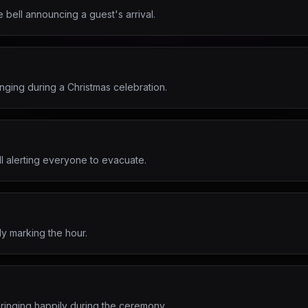
e bell announcing a guest's arrival.
ringing during a Christmas celebration.
ll alerting everyone to evacuate.
tly marking the hour.
 ringing happily during the ceremony.