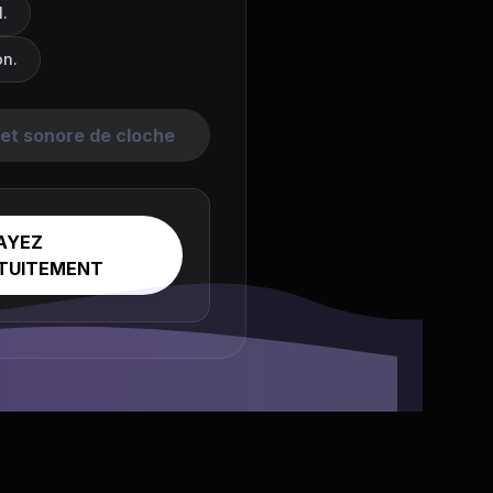
l.
on.
fet sonore de cloche
AYEZ
TUITEMENT