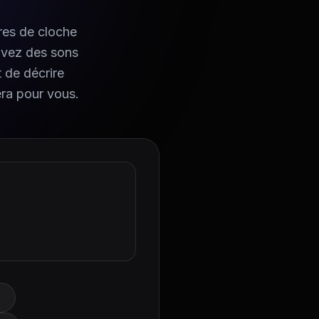
res de cloche
ouvez des sons
t de décrire
era pour vous.
.