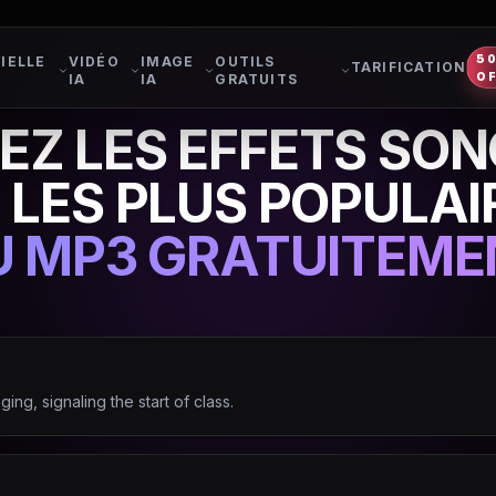
5
IELLE
VIDÉO
IMAGE
OUTILS
TARIFICATION
O
IA
IA
GRATUITS
Z LES EFFETS SON
 LES PLUS POPULAI
U MP3 GRATUITEME
ging, signaling the start of class.