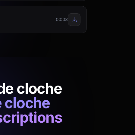
00:08
de cloche
e cloche
scriptions