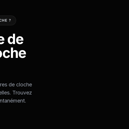
CHE ?
e de
oche
ores de cloche
elles. Trouvez
tantanément.