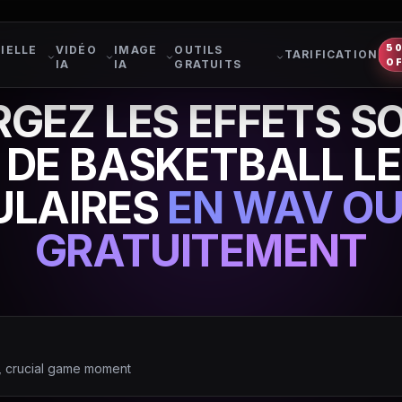
5
IELLE
VIDÉO
IMAGE
OUTILS
TARIFICATION
O
IA
IA
GRATUITS
GEZ LES EFFETS S
 DE BASKETBALL LE
ULAIRES
EN WAV OU
GRATUITEMENT
t, crucial game moment