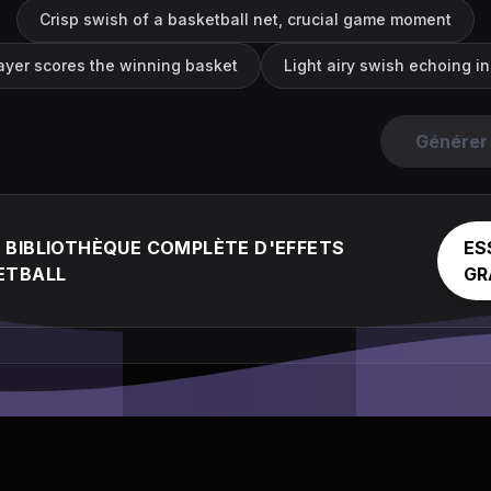
Crisp swish of a basketball net, crucial game moment
ayer scores the winning basket
Light airy swish echoing i
Générer 
 BIBLIOTHÈQUE COMPLÈTE D'EFFETS
ES
ETBALL
GR