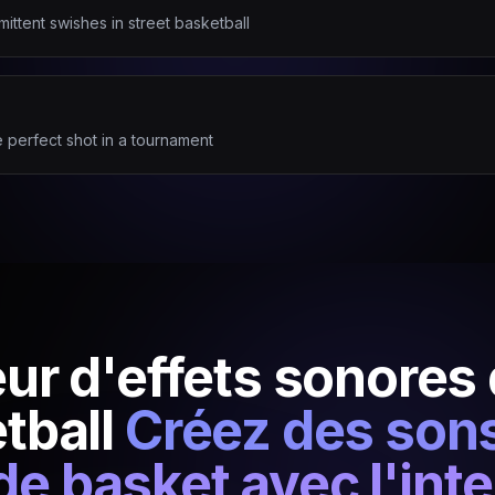
ittent swishes in street basketball
e perfect shot in a tournament
ur d'effets sonores 
tball
Créez des sons
 de basket avec l'int