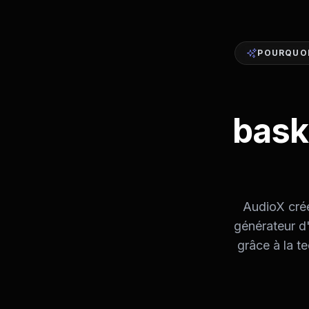
POURQUOI
bask
AudioX crée
générateur d'
grâce à la t