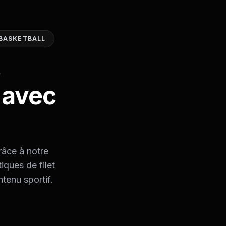
 BASKETBALL
e
 avec
râce à notre
iques de filet
tenu sportif.