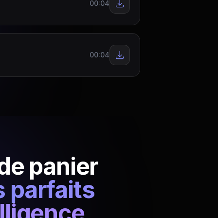
00:04
00:04
de panier
 parfaits
elligence