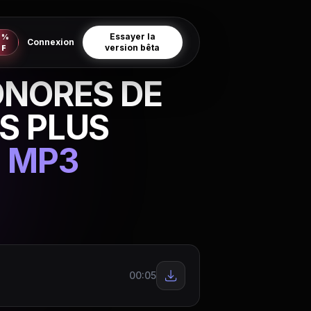
Essayer la
0%
Connexion
version bêta
FF
ONORES DE
S PLUS
 MP3
00:05