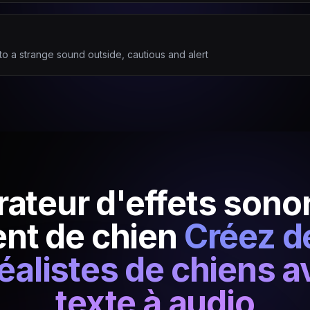
to a strange sound outside, cautious and alert
ateur d'effets sono
nt de chien
Créez d
éalistes de chiens av
texte à audio