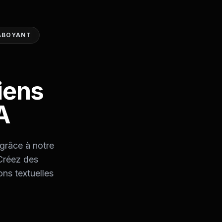
 ABOYANT
iens
A
grâce à notre
 Créez des
ons textuelles