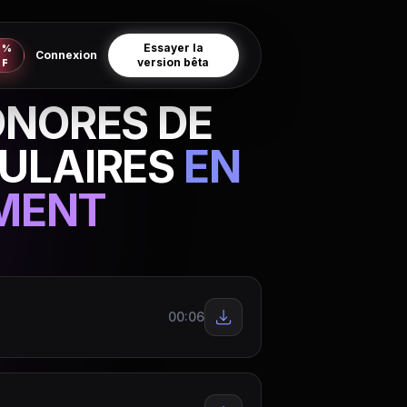
Essayer la
0%
Connexion
version bêta
FF
ONORES DE
PULAIRES
EN
MENT
00:06