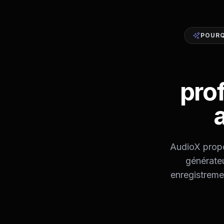
POURQ
pro
AudioX propo
générateu
enregistremen