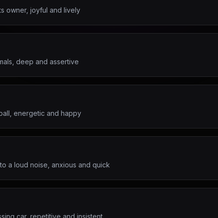
s owner, joyful and lively
mals, deep and assertive
ball, energetic and happy
to a loud noise, anxious and quick
sing car, repetitive and insistent