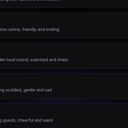
low canine, friendly and inviting
den loud sound, surprised and sharp
ing scolded, gentle and sad
g guests, cheerful and warm