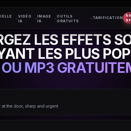
5
IELLE
VIDÉO
IMAGE
OUTILS
TARIFICATION
O
IA
IA
GRATUITS
GEZ LES EFFETS S
YANT LES PLUS PO
 OU MP3 GRATUITE
r at the door, sharp and urgent