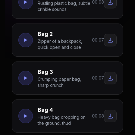
00:08
Rustling plastic bag, subtle
crinkle sounds
Bag 2
00:07
Zipper of a backpack,
quick open and close
Bag 3
00:07
Crumpling paper bag,
sharp crunch
Bag 4
00:08
Heavy bag dropping on
the ground, thud