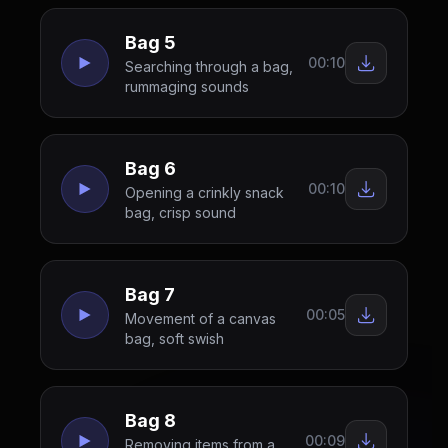
Bag 5
00:10
Searching through a bag,
rummaging sounds
Bag 6
00:10
Opening a crinkly snack
bag, crisp sound
Bag 7
00:05
Movement of a canvas
bag, soft swish
Bag 8
00:09
Removing items from a