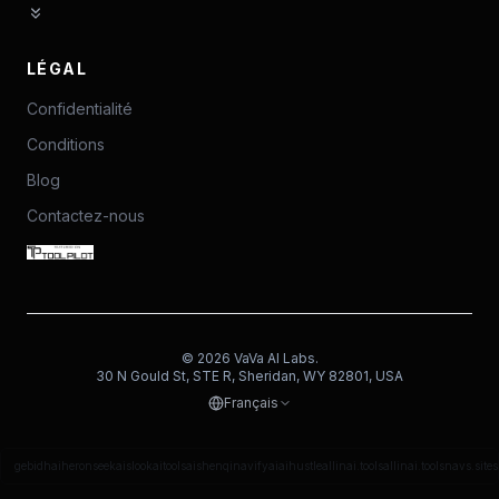
LÉGAL
Confidentialité
Conditions
Blog
Contactez-nous
©
2026
VaVa AI Labs.
30 N Gould St, STE R, Sheridan, WY 82801, USA
Français
gebidh
aiheron
seekais
lookaitools
aishenqi
navifyai
aihustle
allinai.tools
allinai.tools
navs.site
s