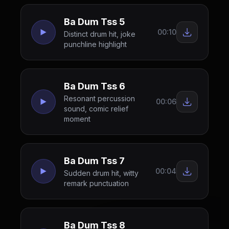
Ba Dum Tss 5
00:10
Distinct drum hit, joke
punchline highlight
Ba Dum Tss 6
Resonant percussion
00:06
sound, comic relief
moment
Ba Dum Tss 7
00:04
Sudden drum hit, witty
remark punctuation
Ba Dum Tss 8