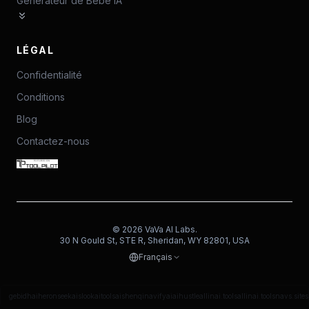
Générateur de Bébé IA
LÉGAL
Confidentialité
Conditions
Blog
Contactez-nous
©
2026
VaVa AI Labs.
30 N Gould St, STE R, Sheridan, WY 82801, USA
Français
gebidh
aiheron
seekais
lookaitools
aishenqi
navifyai
aihustle
allinai.tools
allinai.tools
navs.site
s