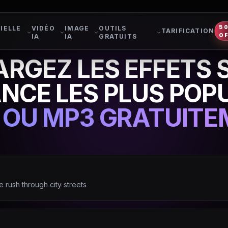
5
IELLE
VIDÉO
IMAGE
OUTILS
TARIFICATION
O
IA
IA
GRATUITS
RGEZ LES EFFETS
NCE LES PLUS POP
 OU MP3 GRATUITE
 rush through city streets