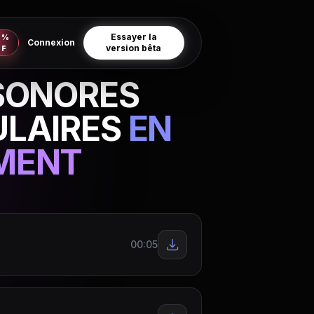
Essayer la
0%
Connexion
version bêta
FF
 SONORES
ULAIRES
EN
MENT
00:05