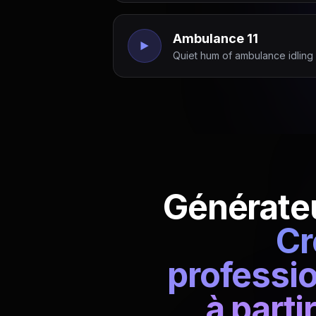
Ambulance 11
Quiet hum of ambulance idling 
Générateu
Cr
professi
à parti