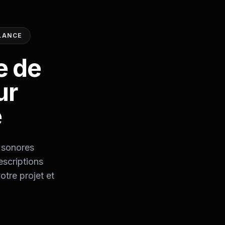
ULANCE
e de
ur
e
s sonores
escriptions
otre projet et