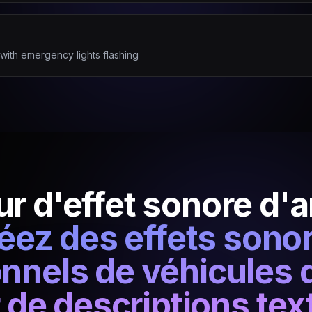
with emergency lights flashing
r d'effet sonore d
éez des effets sono
onnels de véhicules 
r de descriptions tex