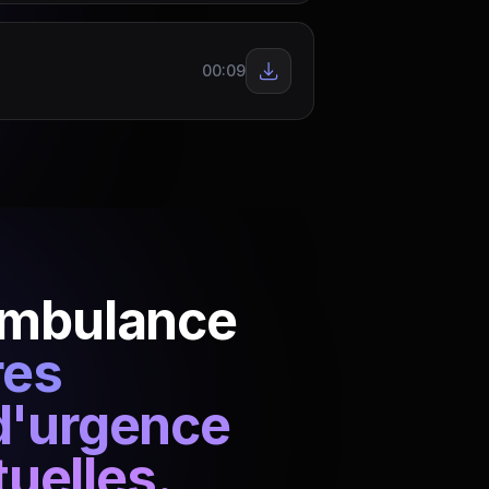
00:09
'ambulance
res
d'urgence
tuelles.