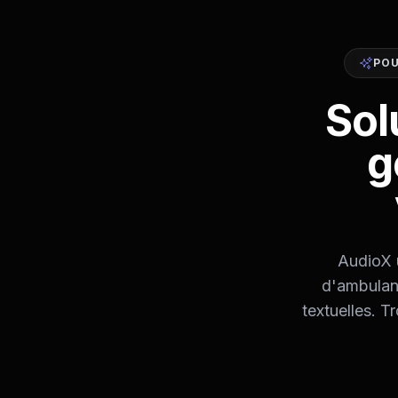
POU
Sol
g
AudioX u
d'ambulanc
textuelles. T