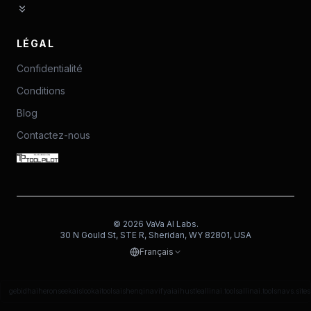
LÉGAL
Confidentialité
Conditions
Blog
Contactez-nous
©
2026
VaVa AI Labs.
30 N Gould St, STE R, Sheridan, WY 82801, USA
Français
gebidh
aiheron
seekais
lookaitools
aishenqi
navifyai
aihustle
allinai.tools
allinai.tools
navs.site
s