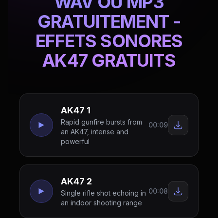
WAV OU MP3
GRATUITEMENT -
EFFETS SONORES
AK47 GRATUITS
AK47 1
Rapid gunfire bursts from
00:09
an AK47, intense and
powerful
AK47 2
00:08
Single rifle shot echoing in
an indoor shooting range