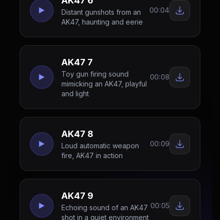
AK47 6
00:04
Distant gunshots from an
AK47, haunting and eerie
AK47 7
Toy gun firing sound
00:08
mimicking an AK47, playful
and light
AK47 8
00:09
Loud automatic weapon
fire, AK47 in action
AK47 9
00:05
Echoing sound of an AK47
shot in a quiet environment