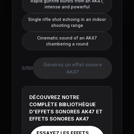
Rapid gunfire bursts from an AK47,
intense and powerful
Single rifle shot echoing in an indoor
shooting range
Cinematic sound of an AK47
chambering a round
Générez un effet sonore
0/100
AK47
DÉCOUVREZ NOTRE
COMPLÈTE BIBLIOTHÈQUE
D'EFFETS SONORES AK47 ET
EFFETS SONORES AK47
ESSAYEZ LES EFFETS