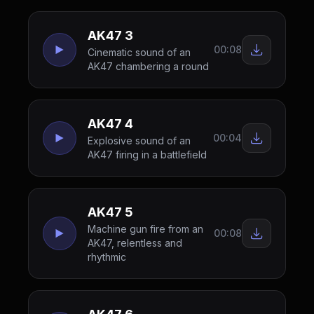
AK47 3
00:08
Cinematic sound of an
AK47 chambering a round
AK47 4
00:04
Explosive sound of an
AK47 firing in a battlefield
AK47 5
Machine gun fire from an
00:08
AK47, relentless and
rhythmic