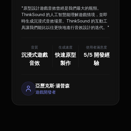
"
原型設計遊戲音效曾經是我們最大的瓶頸。
ThinkSound 的人工智慧能理解遊戲情境，並即
時生成沉浸式音效場景。ThinkSound 的互動工
具讓我們能比以往更快地進行音效設計的迭代。
"
音質
生成速度
使用者滿意度
沉浸式遊戲
快速原型
5/5 開發經
音效
製作
驗
亞歷克斯·湯普森
遊戲開發者