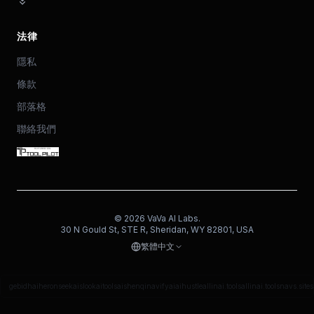
法律
隱私
條款
部落格
聯絡我們
©
2026
VaVa AI Labs.
30 N Gould St, STE R, Sheridan, WY 82801, USA
繁體中文
gebidh
aiheron
seekais
lookaitools
aishenqi
navifyai
aihustle
allinai.tools
allinai.tools
navs.site
s