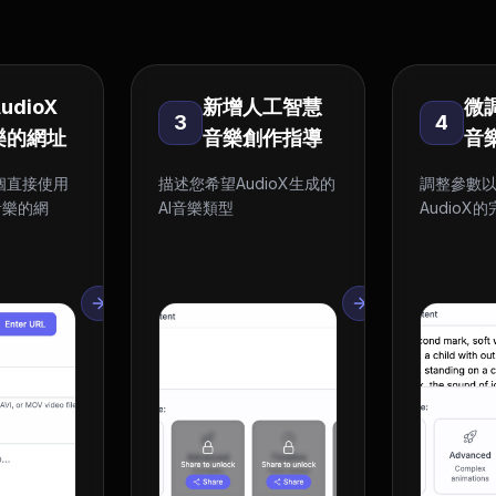
udioX
新增人工智慧
微
3
4
音樂的網址
音樂創作指導
音
個直接使用
描述您希望AudioX生成的
調整參數
成音樂的網
AI音樂類型
AudioX