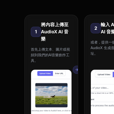
將內容上傳至
輸入 A
2
1
AudioX AI 音
AI 
樂
或者，提供一
AudioX 生
首先上傳文本、圖片或視
址。
頻到我們的AI音樂創作工
具。