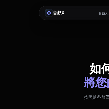
音頻X
音頻人
如
將您
按照這些簡單