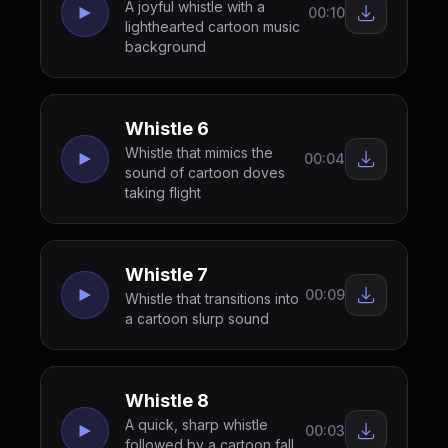
A joyful whistle with a
00:10
lighthearted cartoon music
background
Whistle 6
Whistle that mimics the
00:04
sound of cartoon doves
taking flight
Whistle 7
00:09
Whistle that transitions into
a cartoon slurp sound
Whistle 8
A quick, sharp whistle
00:03
followed by a cartoon fall