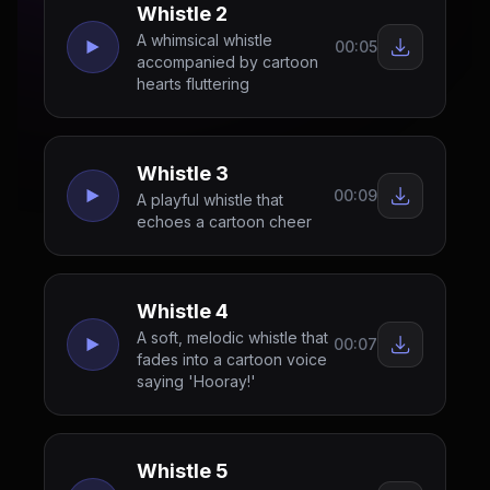
Whistle 2
A whimsical whistle
00:05
accompanied by cartoon
hearts fluttering
Whistle 3
00:09
A playful whistle that
echoes a cartoon cheer
Whistle 4
A soft, melodic whistle that
00:07
fades into a cartoon voice
saying 'Hooray!'
Whistle 5