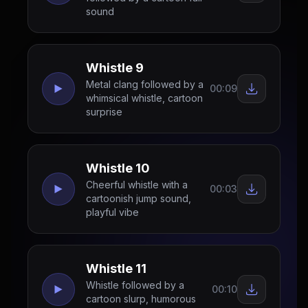
sound
Whistle 9
Metal clang followed by a
00:09
whimsical whistle, cartoon
surprise
Whistle 10
Cheerful whistle with a
00:03
cartoonish jump sound,
playful vibe
Whistle 11
Whistle followed by a
00:10
cartoon slurp, humorous