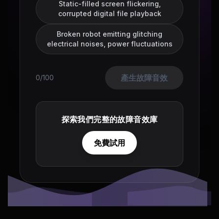
Static-filled screen flickering,
corrupted digital file playback
Broken robot emitting glitching
electrical noises, power fluctuations
產生故障音效
0/100
探索我們完整的故障音效庫
免費試用