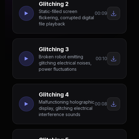
Glitching 2
Static-filled screen
00:09
flickering, corrupted digital
file playback
Glitching 3
Broken robot emitting
00:10
glitching electrical noises,
power fluctuations
Glitching 4
Malfunctioning holographic
00:08
display, glitching electrical
interference sounds