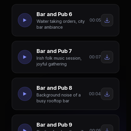
Bar and Pub 6
00:05
Waiter taking orders, city
bar ambiance
Bar and Pub 7
00:07
Irish folk music session,
joyful gathering
Bar and Pub 8
00:04
Background noise of a
busy rooftop bar
Bar and Pub 9
00:05