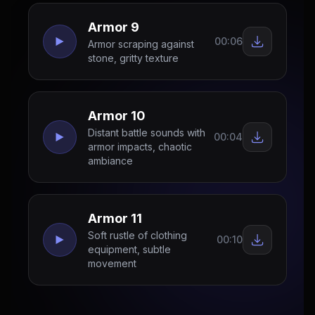
Armor 9
00:06
Armor scraping against
stone, gritty texture
Armor 10
Distant battle sounds with
00:04
armor impacts, chaotic
ambiance
Armor 11
Soft rustle of clothing
00:10
equipment, subtle
movement