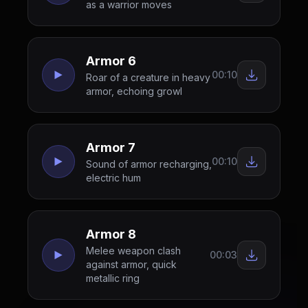
as a warrior moves
Armor 6
00:10
Roar of a creature in heavy
armor, echoing growl
Armor 7
00:10
Sound of armor recharging,
electric hum
Armor 8
Melee weapon clash
00:03
against armor, quick
metallic ring