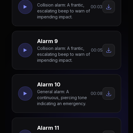
Collision alarm: A frantic,
00:03
escalating beep to warn of
impending impact.
Alarm 9
Collision alarm: A frantic,
00:05
escalating beep to warn of
impending impact.
Alarm 10
General alarm: A
00:08
continuous, piercing tone
indicating an emergency.
Alarm 11