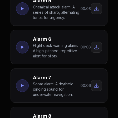
Alarm 5
Chemical attack alarm: A
00:08
series of sharp, alternating
tones for urgency.
Alarm 6
Flight deck warning alarm:
00:03
A high-pitched, repetitive
alert for pilots.
Alarm 7
Sonar alarm: A rhythmic
00:06
pinging sound for
underwater navigation.
Alarm 8