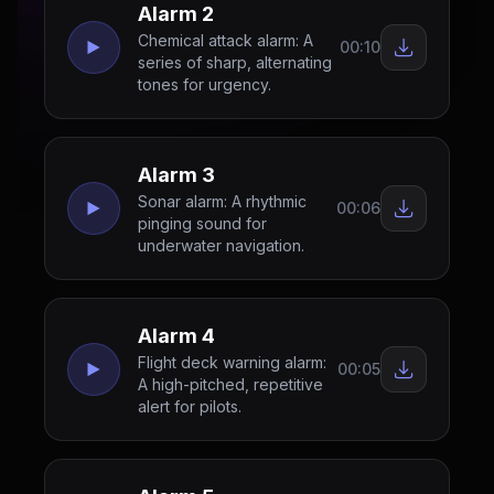
Alarm 2
Chemical attack alarm: A
00:10
series of sharp, alternating
tones for urgency.
Alarm 3
Sonar alarm: A rhythmic
00:06
pinging sound for
underwater navigation.
Alarm 4
Flight deck warning alarm:
00:05
A high-pitched, repetitive
alert for pilots.