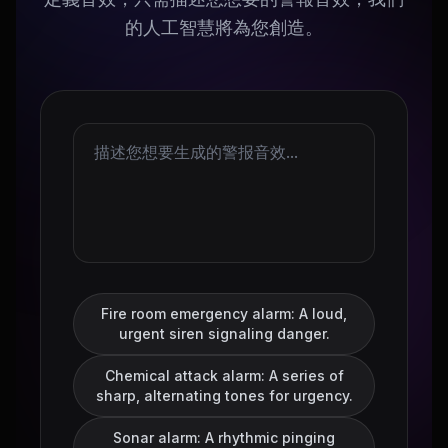
的人工智慧將為您創造。
Fire room emergency alarm: A loud,
urgent siren signaling danger.
Chemical attack alarm: A series of
sharp, alternating tones for urgency.
Sonar alarm: A rhythmic pinging