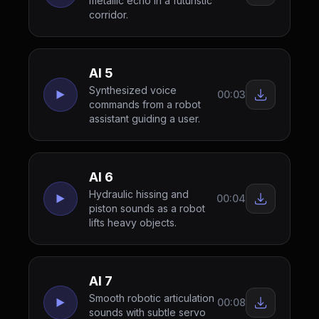
metallic echo in a futuristic
corridor.
AI 5
Synthesized voice
00:03
commands from a robot
assistant guiding a user.
AI 6
Hydraulic hissing and
00:04
piston sounds as a robot
lifts heavy objects.
AI 7
Smooth robotic articulation
00:08
sounds with subtle servo