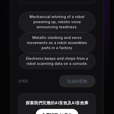
Mechanical whirring of a robot
powering up, robotic voice
announcing readiness.
Metallic clanking and servo
movements as a robot assembles
parts in a factory.
Electronic beeps and chirps from a
robot scanning data on a console.
生成AI音效
0/100
探索我們完整的AI音效及AI音效庫