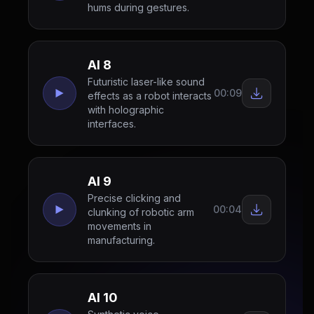
hums during gestures.
AI 8
Futuristic laser-like sound
00:09
effects as a robot interacts
with holographic
interfaces.
AI 9
Precise clicking and
00:04
clunking of robotic arm
movements in
manufacturing.
AI 10