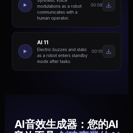
Synthetic voice
00:08
modulations as a robot
communicates with a
human operator.
AI 11
Electric buzzes and static
00:10
as a robot enters standby
mode after tasks.
AI音效生成器：您的AI