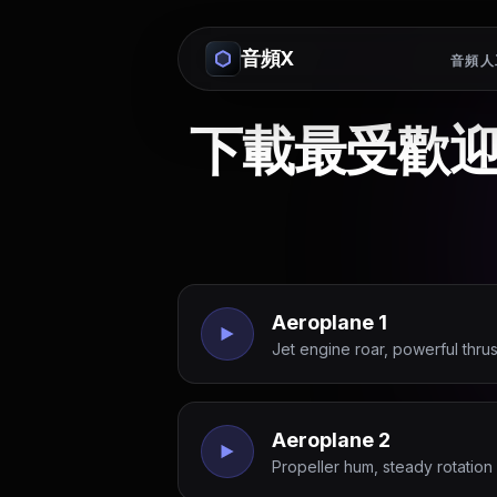
音頻X
音頻人
下載最受歡
Aeroplane 1
Jet engine roar, powerful thrus
Aeroplane 2
Propeller hum, steady rotation 