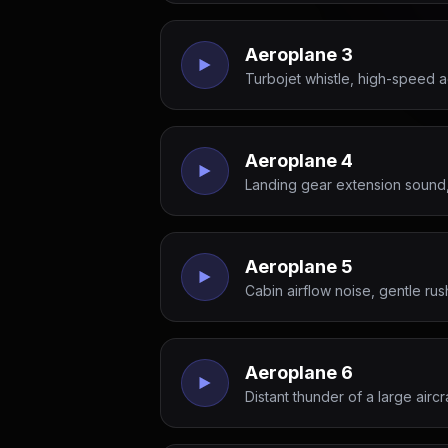
Aeroplane 3
Turbojet whistle, high-speed ac
Aeroplane 4
Landing gear extension sound, 
Aeroplane 5
Cabin airflow noise, gentle rus
Aeroplane 6
Distant thunder of a large airc