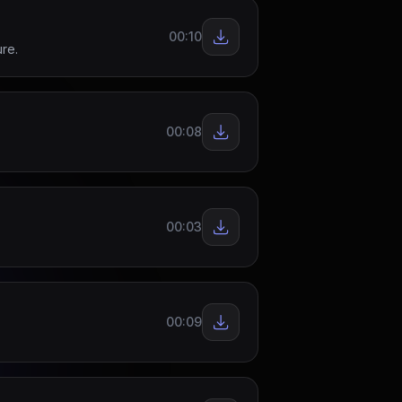
00:10
re.
00:08
00:03
00:09