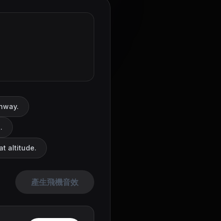
unway.
.
t altitude.
產生飛機音效