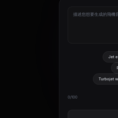
Jet e
Turbojet w
0/100