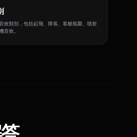
別
音效類別，包括起飛、降落、客艙氛圍、噴射
機音效。
解答