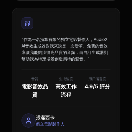
"
作為一名預算有限的獨立電影製作人，AudioX
AI音效生成器對我來說是一次變革。免費的音效
庫讓我能夠獲得高品質的音頻，而自訂生成器則
幫助我為特定場景創造獨特的聲音。
"
音質
生成速度
用戶滿意度
電影音效品
高效工作
4.9/5 評分
質
流程
張潔西卡
獨立電影製作人