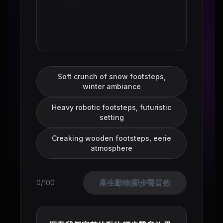
Soft crunch of snow footsteps,
winter ambiance
Heavy robotic footsteps, futuristic
setting
Creaking wooden footsteps, eerie
atmosphere
產生動物腳步聲音效
0/100