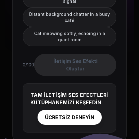
signal
Distant background chatter in a busy
café
Cat meowing softly, echoing in a
quiet room
İletişim Ses Efekti
0/100
Oluştur
TAM İLETİŞİM SES EFECTLERİ
KÜTÜPHANEMİZİ KEŞFEDİN
ÜCRETSİZ DENEYİN