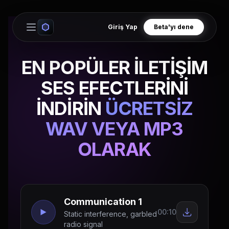
Giriş Yap
Beta'yı dene
Open main menu
EN POPÜLER İLETİŞİM
SES EFECTLERİNİ
İNDİRİN
ÜCRETSİZ
WAV VEYA MP3
OLARAK
Communication 1
00:10
Static interference, garbled
radio signal