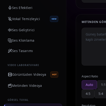
Ses Efektleri
Vokal Temizleyici
NEW
METINDEN GÖR
Ses Geliştirici
Ses Klonlama
Ses Tasarımı
VIDEO LABORATUVARI
Görüntüden Videoya
HOT
Aspect Ratio
Auto
1:1
Metinden Videoya
4:5
5:4
GÖRSEL TUVAL
Resolution