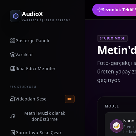
Sezonluk Teklif 
AudioX
YARATICI İŞLETIM SISTEMI
STUDIO MODE
Gösterge Paneli
Metin'd
Varlıklar
Foto-gerçekçi 
İkna Edici Metinler
üreten yapay z
geçiriyor.
SES STÜDYOSU
Videodan Sese
HOT
MODEL
Metni Müzik olarak
dönüştürme
Nano 
Premium
for best
Görüntüyü Sese Çevir