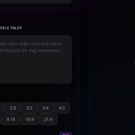
SELE TALEP
2:3
3:2
3:4
4:3
9:16
16:9
21:9