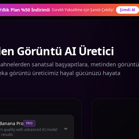
Yıllık Plan %50 İndirimli
-
Sürekli Yükseltme için Şanslı Çekiliş!
Şimdi Al
en Görüntü AI Üretici
sahnelerden sanatsal başyapıtlara, metinden görüntü
eka görüntü üreticimiz hayal gücünüzü hayata
Banana Pro
PRO
 quality with advanced AI model
 results