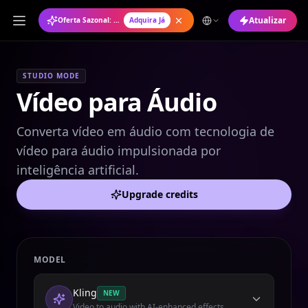
Atualizar
Oferta Sazonal: Plano Anual com 50% de Desconto
Adquira Já
STUDIO MODE
Vídeo para Áudio
Converta vídeo em áudio com tecnologia de
vídeo para áudio impulsionada por
inteligência artificial.
Upgrade credits
MODEL
Kling
NEW
Video to audio with AI-enhanced effects