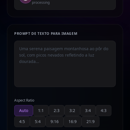
processing
PROMPT DE TEXTO PARA IMAGEM
Aspect Ratio
Auto
1:1
2:3
3:2
3:4
4:3
4:5
5:4
9:16
16:9
21:9