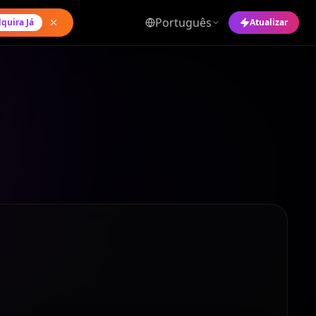
Português
quira Já
Atualizar