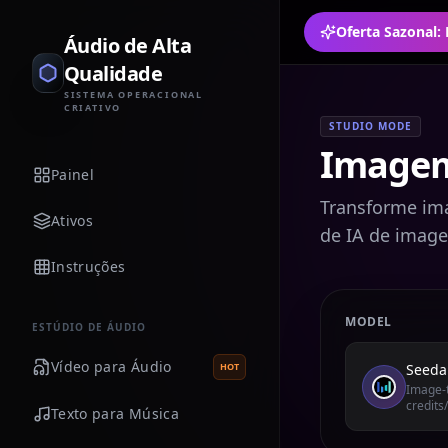
Oferta Sazonal:
Áudio de Alta
Qualidade
SISTEMA OPERACIONAL
CRIATIVO
STUDIO MODE
Imagem
Painel
Transforme im
Ativos
de IA de imag
Instruções
MODEL
ESTÚDIO DE ÁUDIO
Vídeo para Áudio
Seedan
HOT
Image-t
credits
Texto para Música