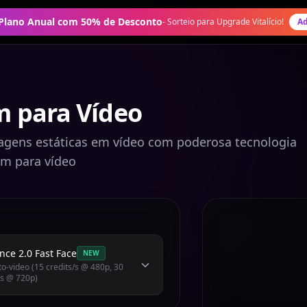
 Plano Anual com 50% de Desconto
-
Sorteio para Upgrade Vitalício!
Ad
 para Vídeo
agens estáticas em vídeo com poderosa tecnologia
em para vídeo
ce 2.0 Fast Face
NEW
o-video (15 credits/s @ 480p, 30
/s @ 720p)