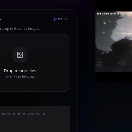
S
Use URL
ts up to 9 source images.
Drop image files
or click to browse