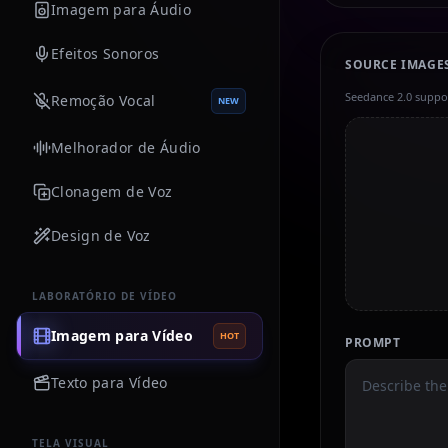
Imagem para Áudio
Efeitos Sonoros
SOURCE IMAGE
Seedance 2.0 suppor
Remoção Vocal
NEW
Melhorador de Áudio
Clonagem de Voz
Design de Voz
LABORATÓRIO DE VÍDEO
Imagem para Vídeo
HOT
PROMPT
Texto para Vídeo
TELA VISUAL