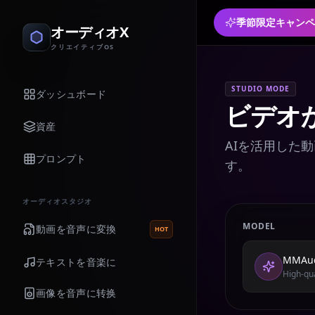
季節限定キャンペ
オーディオX
クリエイティブOS
STUDIO MODE
ダッシュボード
ビデオ
資産
AIを活用した
プロンプト
す。
オーディオスタジオ
MODEL
動画を音声に変換
HOT
MMAu
テキストを音楽に
High-qu
画像を音声に转换