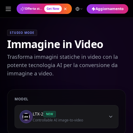
Aggiornamento
Offerta stagionale: Piano annuale al 50% di sconto
Get Now
STUDIO MODE
Immagine in Video
Trasforma immagini statiche in video con la
potente tecnologia AI per la conversione da
immagine a video.
MODEL
LTX-2
NEW
Controllable AI image-to-video