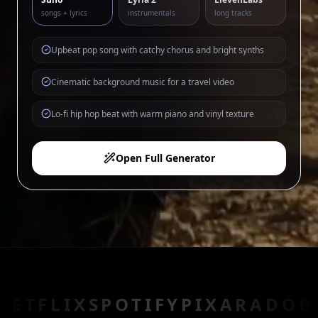
songs + lyrics
instrumentals
long tracks
Upbeat pop song with catchy chorus and bright synths
Cinematic background music for a travel video
Lo-fi hip hop beat with warm piano and vinyl texture
Open Full Generator
IX
SPOTIFY
PIXAR
ADOBE
EPIC