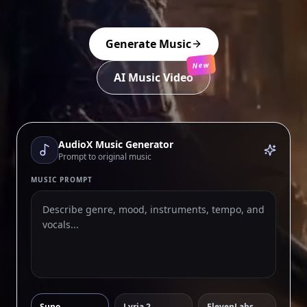
Generate Music
New
AI Music Video
AudioX Music Generator
Prompt to original music
MUSIC PROMPT
Suno
Lyria 2
ElevenLabs