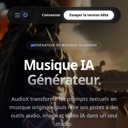
Connexion
Essayer la version bêta
Open main menu
GÉNÉRATEUR DE MUSIQUE IA AUDIOX
Musique IA
Générateur.
AudioX transforme les prompts textuels en
musique originale, puis relie vos pistes à des
outils audio, image et vidéo IA dans un seul
studio.