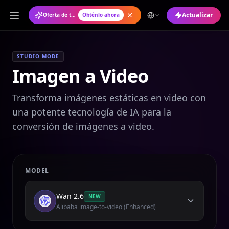
Actualizar
Oferta de temporada: Plan anual con un 50% de descuento
Obténlo ahora
STUDIO MODE
Imagen a Video
Transforma imágenes estáticas en video con
una potente tecnología de IA para la
conversión de imágenes a video.
MODEL
Wan 2.6
NEW
Alibaba image-to-video (Enhanced)