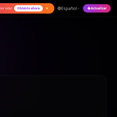
Español
por vida!
Obténlo ahora
Actualizar