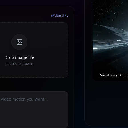
Use URL
Drop image file
or click to browse