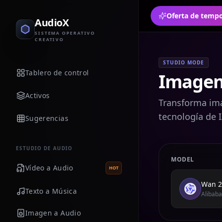
AudioX
SISTEMA OPERATIVO
CREATIVO
STUDIO MODE
Tablero de control
Imagen
Activos
Transforma imá
tecnología de 
Sugerencias
ESTUDIO DE AUDIO
MODEL
Vídeo a Audio
HOT
Wan 2
Texto a Música
Alibaba
Imagen a Audio