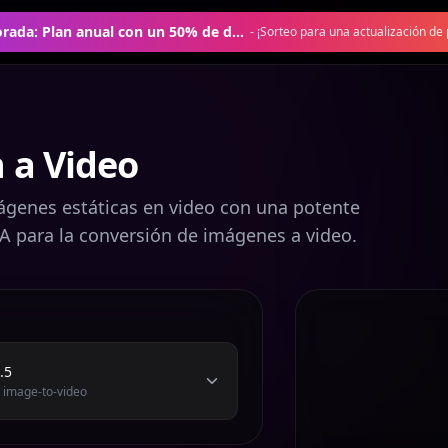
Oferta de temporada: Plan anual con un 50% de descuento
-
¡Sorteo para una actualización de 
 a Video
genes estáticas en video con una potente
IA para la conversión de imágenes a video.
.5
 image-to-video