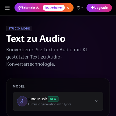
Upgrade
Saisonales Angebot: Jahresabo mit 50 % Rabatt
Jetzt erhalten
STUDIO MODE
Text zu Audio
Konvertieren Sie Text in Audio mit KI-
gestützter Text-zu-Audio-
Konvertertechnologie.
MODEL
Suno Music
NEW
AI music generation with lyrics