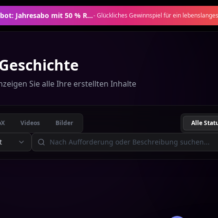
Saisonales Angebot: Jahresabo mit 50 % Rabatt
-
Glückliches Gewinnspiel für ein lebenslange
Geschichte
eigen Sie alle Ihre erstellten Inhalte
oX
Videos
Bilder
Alle Stat
t