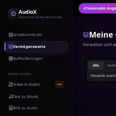
AudioX
KREATIVES BETRIEBSSYSTEM
Meine 
Armaturenbrett
Verwalten und anz
Vermögenswerte
Aufforderungen
Alle
Audi
AUDIO STUDIO
Neueste zuers
Video in Audio
HOT
Text zu Musik
Bild zu Audio